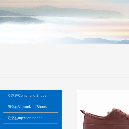
冷粘鞋Cementing Shoes
硫化鞋Vulcanized Shoes
注塑鞋Injection Shoes