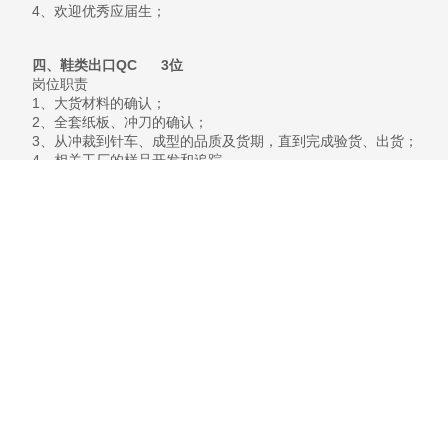
4、欢迎优秀应届生；
四、鞋类出口QC 3位
岗位职责
1、大货材料的确认；
2、全套纸板、冲刀的确认；
3、从冲裁到针车、成型的品质及货期，直到完成验货、出货；
4、相关工厂的样品开发和追踪。
职位要求
1、为人正直朴实、勤奋、有责任心；
2、服从上级工作安排，对工厂的异常能及时反馈；
3、有团队意识，有一定的沟通和协调能力；
4、有一定的鞋业管理或开版经验；
5、能接受不同地区间的工作调动。
工作地点
工作地点：泉州晋江，浙江温岭，江西
五、安全鞋，登山户外鞋版师
岗位职责
5
1
、有安全鞋，登山户外鞋等
年以上独立开版经验。
2
、根据设计图开发，制版，改版。
3
、熟悉制鞋结构原理和制作流程，生产工艺用料的成本核算，精通