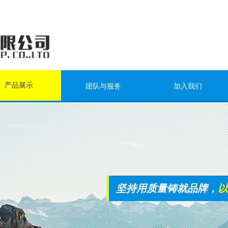
产品展示
团队与服务
加入我们
坚持用质量铸就品牌，
以