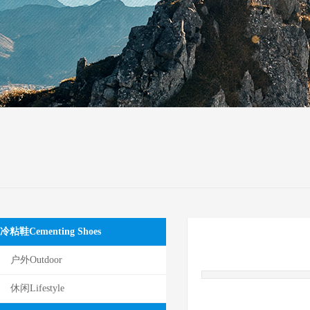
冷粘鞋Cementing Shoes
户外Outdoor
休闲Lifestyle